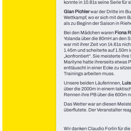
konnte in 10.81s seine Serie für
Gian Pichler
war der Dritte im B
Wettkampf, wo er sich mit dem Ba
als zu Beginn der Saison in Rieh
Bei den Mädchen waren
Fiona 
Yolanda über die 80mH an den St
war mit ihrer Zeit von 14.61s ni
1.45m und scheiterte auf 1.50m 
„konfrontiert“. Sie meisterte ih
Marilyne hatte ihrerseits etwas P
enttäuscht in einer Ecke zu sitz
Trainings arbeiten muss.
Unsere beiden Läuferinnen,
Luis
über die 2000m in einem taktisch
Rennen ihre PB über die 600m n
Das Wetter war an diesen Meiste
überflutete. Der Veranstalter re
Wir danken Claudio Forlin für die