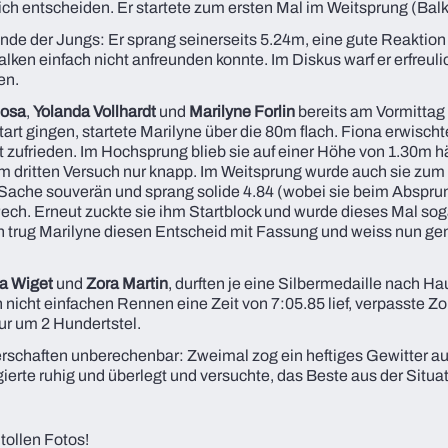
 sich entscheiden. Er startete zum ersten Mal im Weitsprung (Ba
unde der Jungs: Er sprang seinerseits 5.24m, eine gute Reaktion
lken einfach nicht anfreunden konnte. Im Diskus warf er erfreul
en.
Rosa
,
Yolanda Vollhardt
und
Marilyne
Forlin
bereits am Vormittag
art gingen, startete Marilyne über die 80m flach. Fiona erwisc
cht zufrieden. Im Hochsprung blieb sie auf einer Höhe von 1.30m
im dritten Versuch nur knapp. Im Weitsprung wurde auch sie zum
re Sache souverän und sprang solide 4.84 (wobei sie beim Absprun
ech. Erneut zuckte sie ihm Startblock und wurde dieses Mal sogar
en trug Marilyne diesen Entscheid mit Fassung und weiss nun ge
a Wiget
und
Zora Martin
, durften je eine Silbermedaille nach 
 nicht einfachen Rennen eine Zeit von 7:05.85 lief, verpasste Z
ur um 2 Hundertstel.
rschaften unberechenbar: Zweimal zog ein heftiges Gewitter au
agierte ruhig und überlegt und versuchte, das Beste aus der Situ
 tollen Fotos!