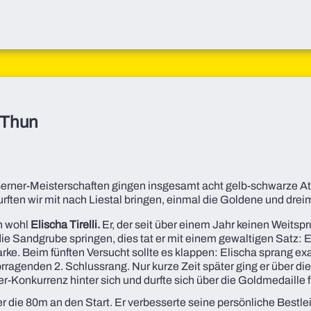
n Thun
Berner-Meisterschaften gingen insgesamt acht gelb-schwarze At
urften wir mit nach Liestal bringen, einmal die Goldene und drei
ch wohl
Elischa Tirelli.
Er, der seit über einem Jahr keinen Weitsp
die Sandgrube springen, dies tat er mit einem gewaltigen Satz: E
e. Beim fünften Versucht sollte es klappen: Elischa sprang ex
rragenden 2. Schlussrang. Nur kurze Zeit später ging er über die
ner-Konkurrenz hinter sich und durfte sich über die Goldmedaille 
er die 80m an den Start. Er verbesserte seine persönliche Bestl