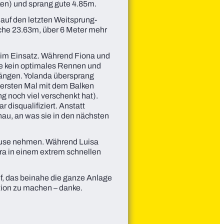
lken) und sprang gute 4.85m.
 auf den letzten Weitsprung-
iche 23.63m, über 6 Meter mehr
 im Einsatz. Während Fiona und
hte kein optimales Rennen und
 hängen. Yolanda übersprang
 ersten Mal mit dem Balken
g noch viel verschenkt hat).
 disqualifiziert. Anstatt
nau, an was sie in den nächsten
Hause nehmen. Während Luisa
ora in einem extrem schnellen
f, das beinahe die ganze Anlage
ation zu machen – danke.