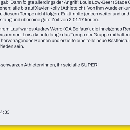
 gab. Dann folgte allerdings der Angriff: Louis Low-Beer (Stad
ehen; alle bis auf Xavier Kolly (Athlete.ch). Von ihm wurde er kur
e diesem Tempo nicht folgen. Er kämpfte jedoch weiter und und 
rang und über eine gute Zeit von 2:01.17 freuen.
ihrem Lauf war es Audrey Werro (CA Belfaux), die ihr eigenes Ren
beisammen. Luisa konnte lange das Tempo der Gruppe mithalten 
in hervorragendes Rennen und erzielte eine tolle neue Bestleistu
rieden sein.
b-schwarzen Athleten/innen, ihr seid alle SUPER!
14:33