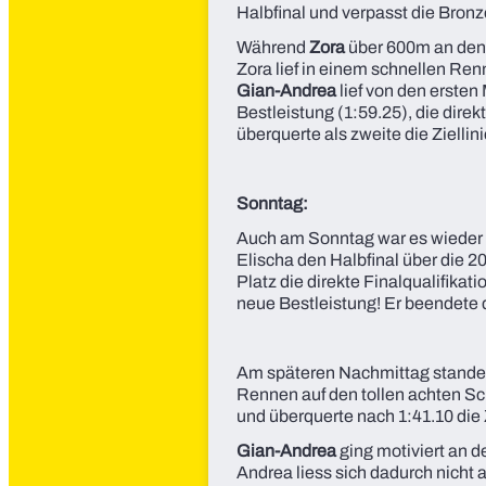
Halbfinal und verpasst die Bronz
Während
Zora
über 600m an den S
Zora lief in einem schnellen Ren
Gian-Andrea
lief von den ersten
Bestleistung (1:59.25), die direk
überquerte als zweite die Ziellin
Sonntag:
Auch am Sonntag war es wieder
Elischa den Halbfinal über die 2
Platz die direkte Finalqualifikat
neue Bestleistung! Er beendete 
Am späteren Nachmittag standen
Rennen auf den tollen achten S
und überquerte nach 1:41.10 die Zi
Gian-Andrea
ging motiviert an 
Andrea liess sich dadurch nicht