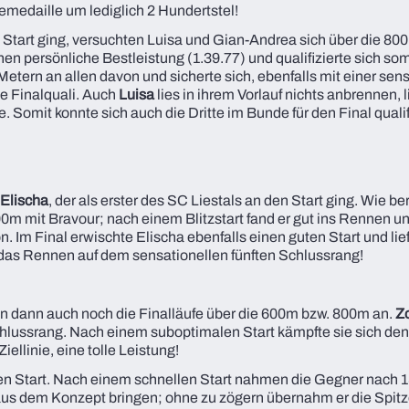
emedaille um lediglich 2 Hundertstel!
tart ging, versuchten Luisa und Gian-Andrea sich über die 800m
nen persönliche Bestleistung (1.39.77) und qualifizierte sich so
 Metern an allen davon und sicherte sich, ebenfalls mit einer sen
te Finalquali. Auch
Luisa
lies in ihrem Vorlauf nichts anbrennen, l
ie. Somit konnte sich auch die Dritte im Bunde für den Final qualif
Elischa
, der als erster des SC Liestals an den Start ging. Wie 
00m mit Bravour; nach einem Blitzstart fand er gut ins Rennen un
ion. Im Final erwischte Elischa ebenfalls einen guten Start und li
das Rennen auf dem sensationellen fünften Schlussrang!
 dann auch noch die Finalläufe über die 600m bzw. 800m an.
Z
chlussrang. Nach einem suboptimalen Start kämpfte sie sich de
ellinie, eine tolle Leistung!
den Start. Nach einem schnellen Start nahmen die Gegner nach
 aus dem Konzept bringen; ohne zu zögern übernahm er die Spitz