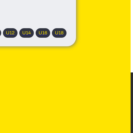
U12
U14
U16
U18