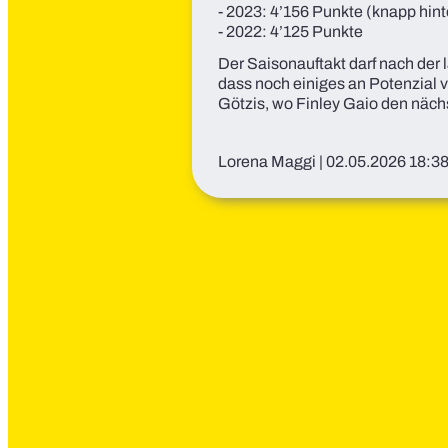
- 2023: 4’156 Punkte (knapp hi
- 2022: 4’125 Punkte
Der Saisonauftakt darf nach der 
dass noch einiges an Potenzial v
Götzis, wo Finley Gaio den näc
Lorena Maggi
|
02.05.2026 18:3