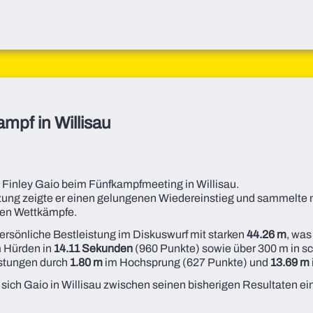
mpf in Willisau
ür Finley Gaio beim Fünfkampfmeeting in Willisau.
tzung zeigte er einen gelungenen Wiedereinstieg und sammelte
den Wettkämpfe.
persönliche Bestleistung im Diskuswurf mit starken
44.26 m
, was
m Hürden in
14.11 Sekunden
(960 Punkte) sowie über 300 m in s
istungen durch
1.80 m
im Hochsprung (627 Punkte) und
13.69 m
sich Gaio in Willisau zwischen seinen bisherigen Resultaten ei