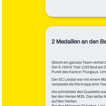
2 Medaillen an den B
Gleich ein ganzes Team vertrat 
Der 5. Hörnli Trail 1133 fand am
Punkt des Kanton Thurgaus.
Um 
Der SC Liestal war mit einem Mä
verpasste als 5te knapp eine T
Als schnellster des Quartetts wa
bei den Herren M35. Das selbe K
auf den Vierten.
Bei den Männern 20 holten Lars 