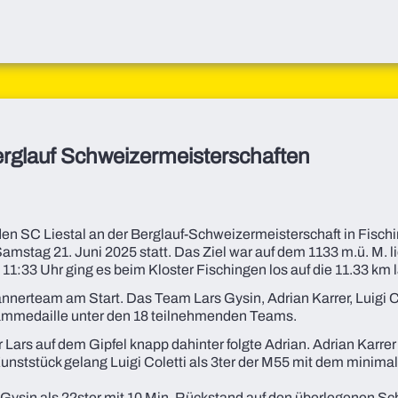
erglauf Schweizermeisterschaften
den SC Liestal an der Berglauf-Schweizermeisterschaft in Fisch
 Samstag 21. Juni 2025 statt. Das Ziel war auf dem 1133 m.ü. M. 
11:33 Uhr ging es beim Kloster Fischingen los auf die 11.33 km 
nnerteam am Start. Das Team Lars Gysin, Adrian Karrer, Luigi 
eammedaille unter den 18 teilnehmenden Teams.
r Lars auf dem Gipfel knapp dahinter folgte Adrian. Adrian Karre
unststück gelang Luigi Coletti als 3ter der M55 mit dem minim
Gysin als 22ster mit 10 Min. Rückstand auf den überlegenen S