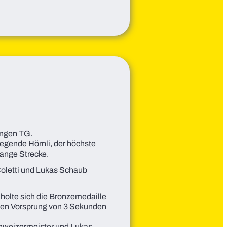
ingen TG.
liegende Hörnli, der höchste
lange Strecke.
Coletti und Lukas Schaub
r holte sich die Bronzemedaille
alen Vorsprung von 3 Sekunden
chweizermeister und Lukas